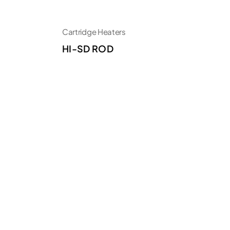
Cartridge Heaters
F
HI-SD ROD
F