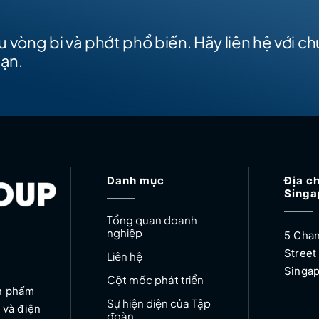
 vòng bi và phớt phổ biến. Hãy liên hệ với c
bạn.
Danh mục
Địa ch
Singa
Tổng quan doanh
nghiệp
5 Chan
Street
Liên hệ
Singap
Cột mốc phát triển
ản phẩm
Sự hiện diện của Tập
 và điện
đoàn