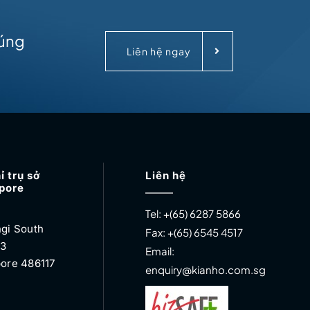
húng
Liên hệ ngay
ỉ trụ sở
Liên hệ
pore
Tel:
+(65) 6287 5866
gi South
Fax:
+(65) 6545 4517
 3
Email:
ore 486117
enquiry@kianho.com.sg