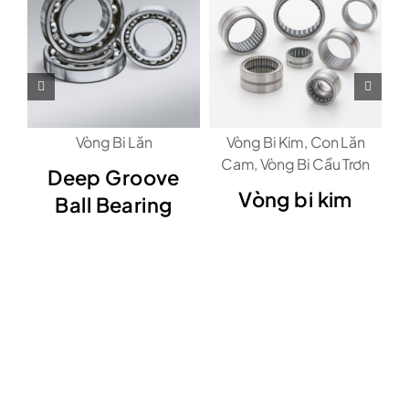
Vòng Bi Lăn
Vòng Bi Kim, Con Lăn
Cam, Vòng Bi Cầu Trơn
Deep Groove
V
Vòng bi kim
Ball Bearing