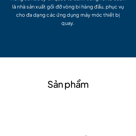
là nhà sản xuất gối đỡ vòng bi hàng đầu, phục vụ
cho đa dạng các ứng dụng máy móc thiết bị
quay.
Sản phẩm
GLH
Gối
đỡ
vòng