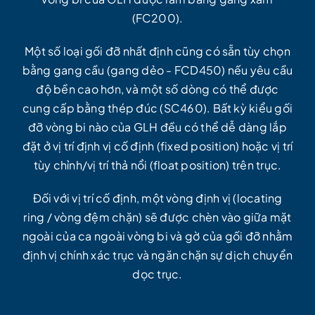
(FC200).
Một số loại gối đỡ nhất định cũng có sẵn tùy chọn
bằng gang cầu (gang dẻo - FCD450) nếu yêu cầu
độ bền cao hơn, và một số dòng có thể được
cung cấp bằng thép đúc (SC460). Bất kỳ kiểu gối
đỡ vòng bi nào của GLH đều có thể dễ dàng lắp
đặt ở vị trí định vị cố định (fixed position) hoặc vị trí
tùy chỉnh/vị trí thả nổi (float position) trên trục.
Đối với vị trí cố định, một vòng định vị (locating
ring / vòng đệm chặn) sẽ được chèn vào giữa mặt
ngoài của ca ngoài vòng bi và gờ của gối đỡ nhằm
định vị chính xác trục và ngăn chặn sự dịch chuyển
dọc trục.