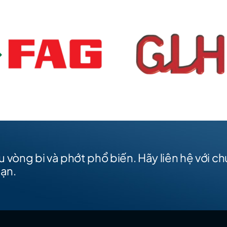
 vòng bi và phớt phổ biến. Hãy liên hệ với c
bạn.