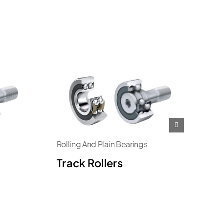
Rolling And Plain Bearings
Track Rollers
IK
C