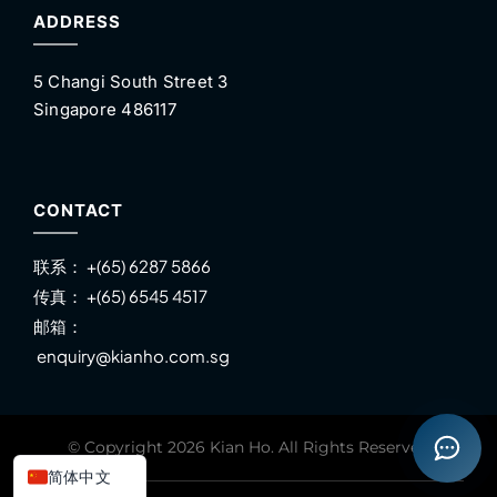
ADDRESS
5 Changi South Street 3
Singapore 486117
CONTACT
联系：
+(65) 6287 5866
传真：
+(65) 6545 4517
邮箱：
enquiry@kianho.com.sg
© Copyright 2026 Kian Ho. All Rights Reserved
Open co
简体中文